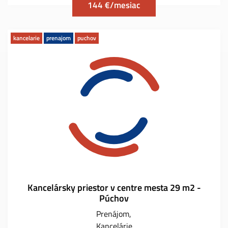
144 €/mesiac
kancelarie
prenajom
puchov
Kancelársky priestor v centre mesta 29 m2 -
Púchov
Prenájom
Kancelárie