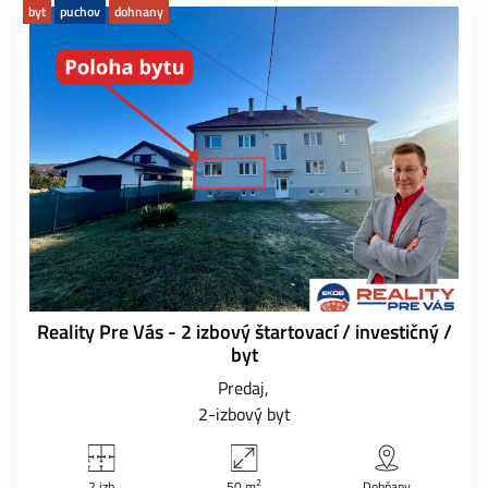
byt
puchov
dohnany
Reality Pre Vás - 2 izbový štartovací / investičný /
byt
Predaj
2-izbový byt
2
2 izb
50 m
Dohňany