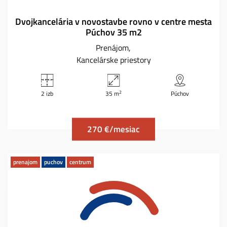
Dvojkancelária v novostavbe rovno v centre mesta
Púchov 35 m2
Prenájom
Kancelárske priestory
2
2 izb
35 m
Púchov
270 €/mesiac
prenajom
puchov
centrum