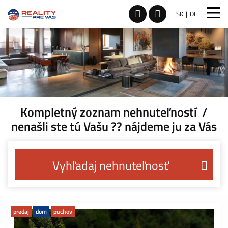
SK
DE
Kompletný zoznam nehnuteľností /
nenašli ste tú Vašu ?? nájdeme ju za Vás
Vyhľadaj nehnuteľnosť
predaj
dom
puchov