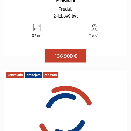
Predaj
2-izbový byt
2
57 m
Trenčín
136 900 €
kancelaria
prenajom
centrum