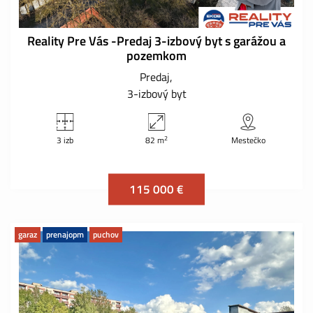
Reality Pre Vás -Predaj 3-izbový byt s garážou a
pozemkom
Predaj
3-izbový byt
2
3 izb
82 m
Mestečko
115 000 €
garaz
prenajopm
puchov