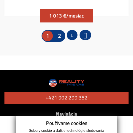
1 013 €/mesiac
1
2
+421 902 299 352
Navigácia
Používame cookies
Naše služby
Súbory cookie a ďalšie technológie sledovania