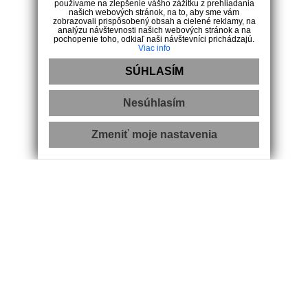
používame na zlepšenie vášho zážitku z prehliadania
Ponuka nehnuteľností
našich webových stránok, na to, aby sme vám
Kariéra
zobrazovali prispôsobený obsah a cielené reklamy, na
analýzu návštevnosti našich webových stránok a na
Domy na kľúč
pochopenie toho, odkiaľ naši návštevníci prichádzajú.
Viac info
Kontakt
SÚHLASÍM
Kontakt
Nesúhlasím
1.mája 873/12, 02001 Púchov
Zmeniť moje nastavenia
+421 902 299 352
info@reality-prevas.sk
Sme profesionálna realitná kancelária so špecializáciou na
nehnuteľnosti na Slovensku . Vysoký dôraz kladieme na
spokojnosť našich klientov. Zaisťujeme kompletný realitný servis
vo všetkých súvisiacich oblastiach.