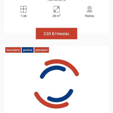
2
1 izb
29 m
Púchov
220 €/mesiac
kancelaria
puchov
prenajom