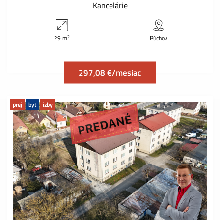
Kancelárie
2
29 m
Púchov
297,08 €/mesiac
prej
byt
izby