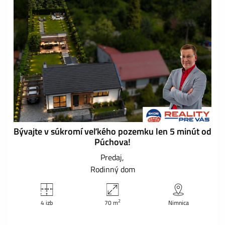
Bývajte v súkromí veľkého pozemku len 5 minút od
Púchova!
Predaj
Rodinný dom
2
4 izb
70 m
Nimnica