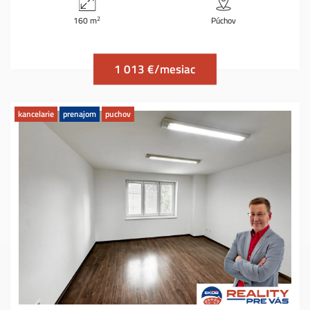
2
160 m
Púchov
1 013 €/mesiac
kancelarie
prenajom
puchov