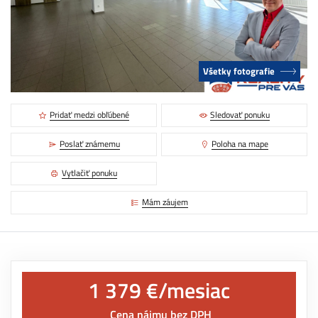
Všetky fotografie
Pridať medzi obľúbené
Sledovať ponuku
Poslať známemu
Poloha na mape
Vytlačiť ponuku
Mám záujem
1 379 €/mesiac
Cena nájmu bez DPH