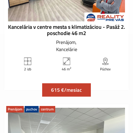
Kancelária v centre mesta s klimatizáciou - Pasáž 2.
poschodie 46 m2
Prenájom
Kancelárie
2
2 izb
46 m
Púchov
615 €/mesiac
Prenájom
puchov
centrum