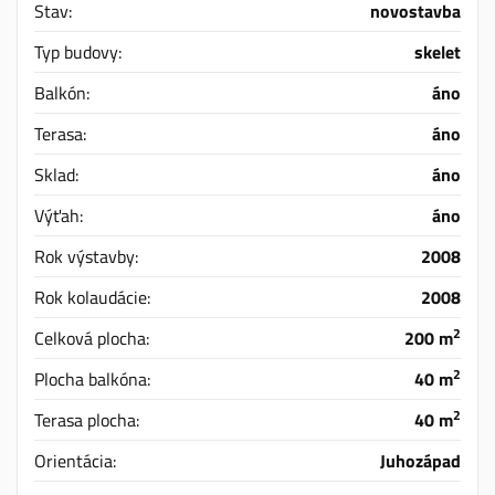
Stav:
novostavba
Typ budovy:
skelet
Balkón:
áno
Terasa:
áno
Sklad:
áno
Výťah:
áno
Rok výstavby:
2008
Rok kolaudácie:
2008
2
Celková plocha:
200 m
2
Plocha balkóna:
40 m
2
Terasa plocha:
40 m
Orientácia:
Juhozápad