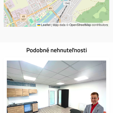
Leaflet
|
Map data ©
OpenStreetMap
contributors
Podobné nehnuteľnosti