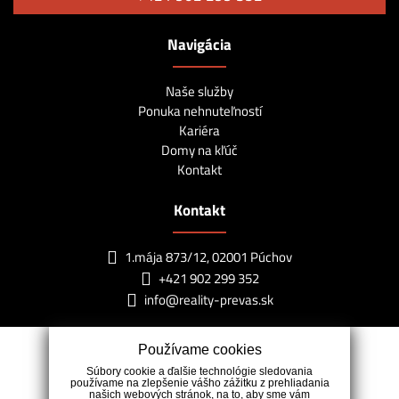
Navigácia
Naše služby
Ponuka nehnuteľností
Kariéra
Domy na kľúč
Kontakt
Kontakt
1.mája 873/12, 02001 Púchov
+421 902 299 352
info@reality-prevas.sk
Používame cookies
Súbory cookie a ďalšie technológie sledovania
používame na zlepšenie vášho zážitku z prehliadania
našich webových stránok, na to, aby sme vám