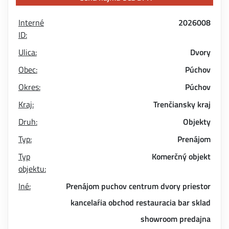
Interné
2026008
ID:
Ulica:
Dvory
Obec:
Púchov
Okres:
Púchov
Kraj:
Trenčiansky kraj
Druh:
Objekty
Typ:
Prenájom
Typ
Komerčný objekt
objektu:
Iné:
Prenájom
puchov
centrum
dvory
priestor
kancelaŕia
obchod
restauracia
bar
sklad
showroom
predajna