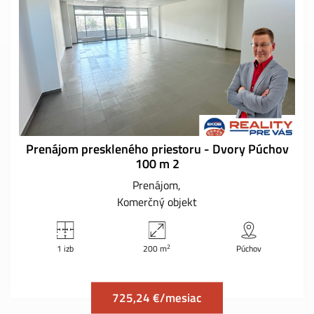
Prenájom preskleného priestoru - Dvory Púchov
100 m 2
Prenájom
Komerčný objekt
2
1 izb
200 m
Púchov
725,24 €/mesiac