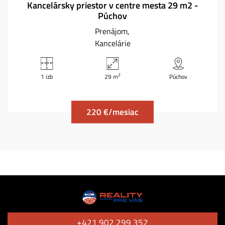
Kancelársky priestor v centre mesta 29 m2 -
Púchov
Prenájom
Kancelárie
2
1 izb
29 m
Púchov
220 €/mesiac
+421 902 299 352