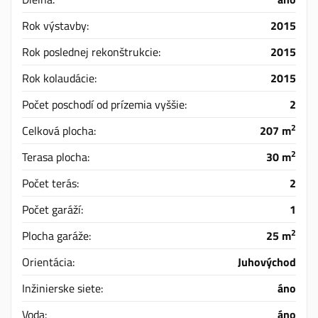
Rok výstavby:
2015
Rok poslednej rekonštrukcie:
2015
Rok kolaudácie:
2015
Počet poschodí od prízemia vyššie:
2
2
Celková plocha:
207 m
2
Terasa plocha:
30 m
Počet terás:
2
Počet garáží:
1
2
Plocha garáže:
25 m
Orientácia:
Juhovýchod
Inžinierske siete:
áno
Voda:
áno