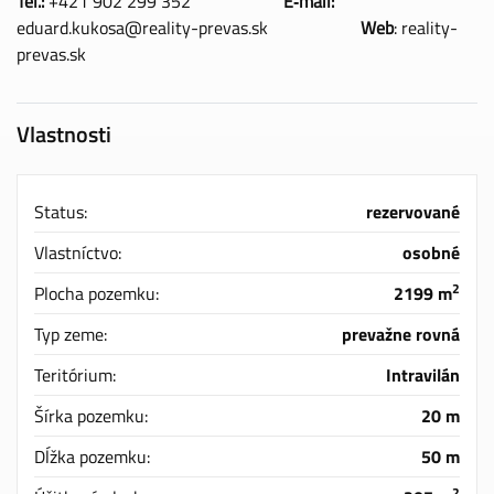
Tel.:
+421 902 299 352
E‑mail:
eduard.kukosa@reality-prevas.sk
Web
: reality-
prevas.sk
Vlastnosti
Status:
rezervované
Vlastníctvo:
osobné
2
Plocha pozemku:
2199 m
Typ zeme:
prevažne rovná
Teritórium:
Intravilán
Šírka pozemku:
20 m
Dĺžka pozemku:
50 m
2