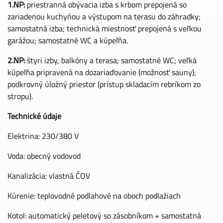
1.NP:
priestranná obývacia izba s krbom prepojená so
zariadenou kuchyňou a výstupom na terasu do záhradky;
samostatná izba; technická miestnosť prepojená s veľkou
garážou; samostatné WC a kúpeľňa.
2.NP:
štyri izby, balkóny a terasa; samostatné WC; veľká
kúpeľňa pripravená na dozariaďovanie (možnosť sauny);
podkrovný úložný priestor (prístup skladacím rebríkom zo
stropu).
Technické údaje
Elektrina: 230/380 V
Voda: obecný vodovod
Kanalizácia: vlastná ČOV
Kúrenie: teplovodné podlahové na oboch podlažiach
Kotol: automatický peletový so zásobníkom + samostatná