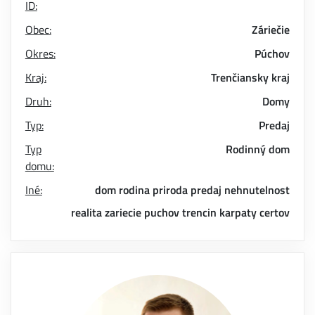
ID:
Obec:
Záriečie
Okres:
Púchov
Kraj:
Trenčiansky kraj
Druh:
Domy
Typ:
Predaj
Typ
Rodinný dom
domu:
Iné:
dom
rodina
priroda
predaj
nehnutelnost
realita
zariecie
puchov
trencin
karpaty
certov