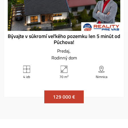
Bývajte v súkromí veľkého pozemku len 5 minút od
Púchova!
Predaj
Rodinný dom
2
4 izb
70 m
Nimnica
129 000 €