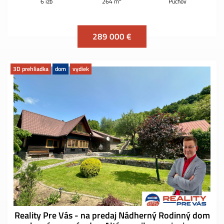
6 izb
264 m
Púchov
289 000 €
3D prehliadka
dom
vydiek
Reality Pre Vás - na predaj Nádherný Rodinný dom