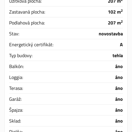
Úžitková plocha:
207 m
2
Zastavaná plocha:
102 m
2
Podlahová plocha:
207 m
Stav:
novostavba
Energetický certifikát:
A
Typ budovy:
tehla
Balkón:
áno
Loggia:
áno
Terasa:
áno
Garáž:
áno
Špajza:
áno
Sklad:
áno
Dielňa:
áno