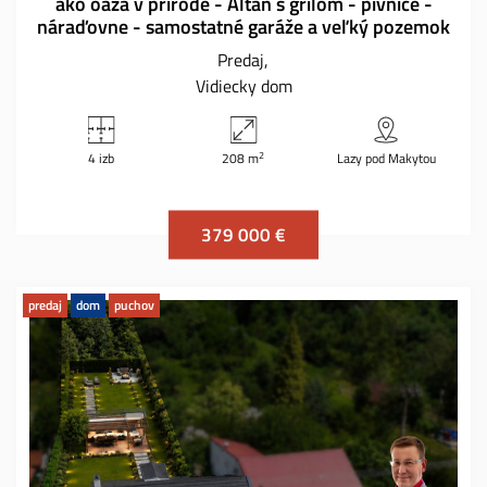
ako oáza v prírode - Altán s grilom - pivnice -
náraďovne - samostatné garáže a veľký pozemok
Predaj
Vidiecky dom
2
4 izb
208 m
Lazy pod Makytou
379 000 €
predaj
dom
puchov