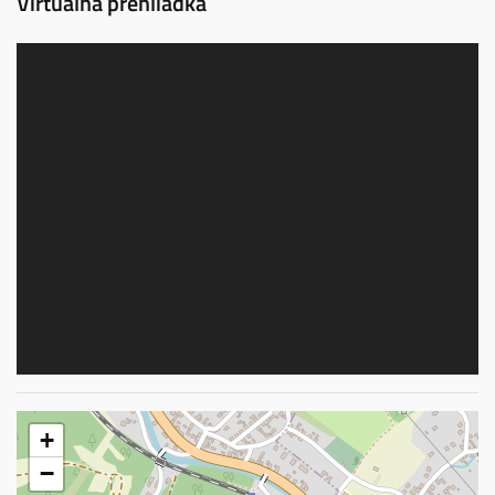
Virtuálna prehliadka
+
−