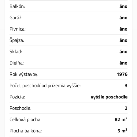
Balkón:
áno
Garáž:
áno
Pivnica:
áno
Špajza:
áno
Sklad:
áno
Dielňa:
áno
Rok výstavby:
1976
Počet poschodí od prízemia vyššie:
3
Pozícia:
vyššie poschodie
Poschodie:
2
2
Celková plocha:
82 m
2
Plocha balkóna:
5 m