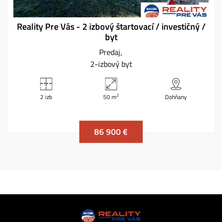
Reality Pre Vás - 2 izbový štartovací / investičný /
byt
Predaj
2-izbový byt
2
2 izb
50 m
Dohňany
86 900 €