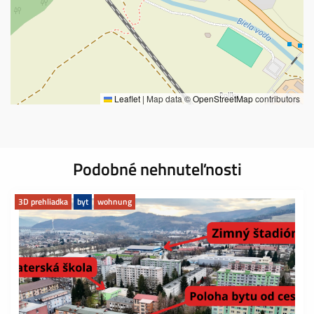
Leaflet
|
Map data ©
OpenStreetMap
contributors
Podobné nehnuteľnosti
3D prehliadka
byt
wohnung