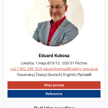
Eduard Kukosa
Lokalita: 1.maja 873/12 . 020 01 Púchov
+421 902 299 352
eduard.kukosa@reality-prevas.sk
Slovensky
Česky
Deutsch
English
Pусский
Moja ponuka
Referencie