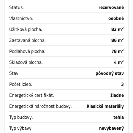
Status:
rezervované
Vlastníctvo:
osobné
2
Úžitková plocha:
82 m
2
Zastavaná plocha:
86 m
2
Podlahová plocha:
78 m
2
Skladová plocha:
4 m
Stav:
pôvodný stav
Počet izieb:
3
Energetický certifikát:
žiadne
Energetická náročnosť budovy:
Klasické materiály
Typ budovy:
tehla
Typ výbavy:
nevybavený