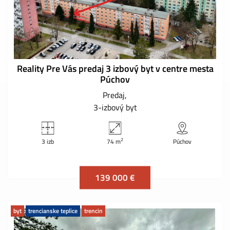
Reality Pre Vás predaj 3 izbový byt v centre mesta
Púchov
Predaj
3-izbový byt
2
3 izb
74 m
Púchov
139 000 €
byt
trencianske teplice
trencin