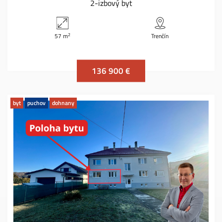
2-izbový byt
2
57 m
Trenčín
136 900 €
byt
puchov
dohnany