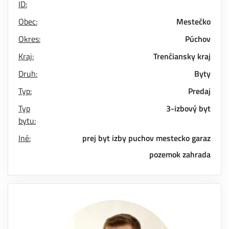
ID:
Obec:
Mestečko
Okres:
Púchov
Kraj:
Trenčiansky kraj
Druh:
Byty
Typ:
Predaj
Typ
3-izbový byt
bytu:
Iné:
prej
byt
izby
puchov
mestecko
garaz
pozemok
zahrada